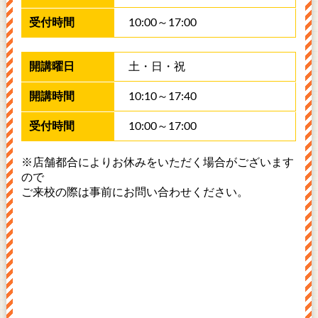
1​0​:0​0​～1​7​:​00
土​・日​・祝
1​0​:1​0​～1​7:​40
1​0​:0​0​～17​:​00
※店舗都合によりお休みをいただく場合がございます
ので
ご来校の際は事前にお問い合わせください。