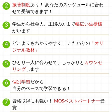
振替制度
あり！ あなたのスケジュールに合わ
せて受講できます！
学生
から
社会人、主婦
の方まで
幅広い生徒様
がいます
どこよりもわかりやすく！
こだわりの
「オリ
ジナル教材」
ひとり一人に合わせて、
しっかりと
カウンセ
リング
します
個別学習
だから
自分のペース
で学習できる！
資格取得にも強い！
MOSベストパートナー
受
賞！