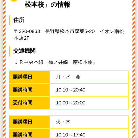
松本校」の情報
住所
〒390-0833 長野県松本市双葉5-20
イオン南松
本店2F
交通機関
ＪＲ中央本線・篠ノ井線「南松本駅」
月​・水​・金​
1​0​:​10​～20:​40
1​0​:​00​～20:​00
火​・木​
1​0​:1​0​～1​7:​40