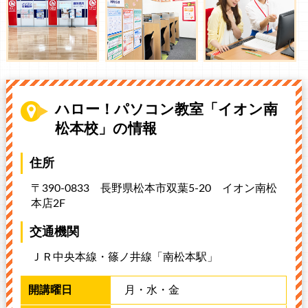
ハロー！パソコン教室「イオン南
松本校」の情報
住所
〒390-0833 長野県松本市双葉5-20
イオン南松
本店2F
交通機関
ＪＲ中央本線・篠ノ井線「南松本駅」
月​・水​・金​